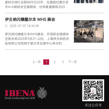
面料引领行业新标杆2025年，在德国杜塞尔多
夫A+A国际安全展期间，杜邦隆重揭晓2025年
度“杜邦创新奖”获奖名单，上海伊贝纳纺织品
有限公司凭借...
伊贝纳闪耀墨尔本 WHS 展会
2025-07-07 16:34:38
伊贝纳闪耀墨尔本WHS展会，共筑职业健康安
全新未来2025年5月21-22日，上海伊贝纳纺织
品有限公司亮相于墨尔本会展中心举办的
WHS（WorkplaceHealth&SafetySh...
上一页
1
2
3
下一页
关注公众号